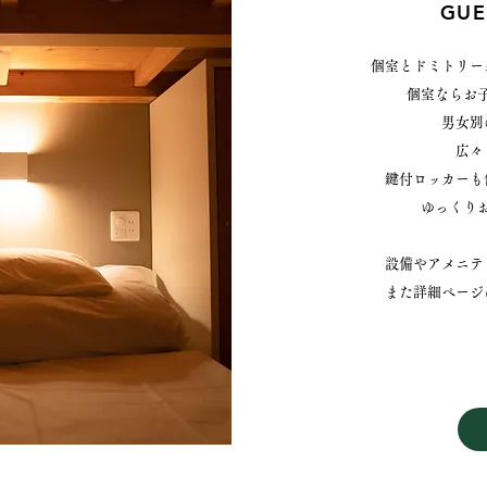
GUE
個室とドミトリー
個室ならお
男女別
広々
鍵付ロッカーも
ゆっくり
​設備やアメニ
​また詳細ペー