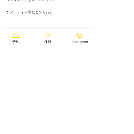
アメニティ一覧はこちら>>>
7
ペット（犬・猫）との利用はできます
予約
住所
Instagram
か？
テラス席限定になりますが、わんちゃんや猫ちゃんのご
来店も可能です。
以下のルールを必ずお守りください。
■必ずリードに繋いでご来店ください。
■ご注文の際、ペットはお外でお待ちください。
■人間用のお皿を使用しないでください。ペット用の容
器のご用意もざいますのでお気軽にお声がけください。
■人間の食べ物を与えないでください。万が一口にした
場合でも、当店では一切責任を負いません。
■粗相をした場合、飼い主さまが掃除をし、スタッフま
でご報告ください。
■ペットが原因でのお客さま同士のトラブルについて、