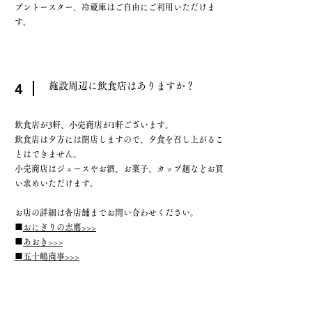
ブントースター、冷蔵庫はご自由にご利用いただけま
す。
4
施設周辺に飲食店はありますか？
飲食店が3軒、小売商店が1軒ございます。
​飲食店は夕方には閉店しますので、夕食を召し上がるこ
とはできません。
小売商店はジュースやお酒、お菓子、カップ麺などお買
い求めいただけます。
お店の詳細は各店舗まで​お問い合わせください。
■
おにぎりの志鷹>>>
■
あおき>>>
■五十嶋商事>>>