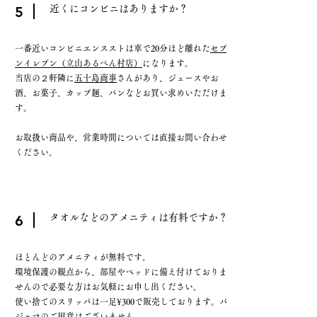
5
近くにコンビニはありますか？
一番近いコンビニエンスストは車で20分ほど離れた
セブ
ンイレブン（立山あるぺん村店）
になります。
当店の２軒隣に
五十島商事
さんがあり、ジュースやお
酒、お菓子、カップ麺、パンなどお買い求めいただけま
す。
​お取扱い商品や、営業時間については直接お問い合わせ
ください。
6
タオルなどのアメニティは有料ですか？
ほとんどのアメニティが無料です。
環境保護の観点から、部屋やベッドに備え付けておりま
せんので必要な方はお気軽にお申し出ください。
​使い捨てのスリッパは一足¥300で販売しております。パ
ジャマのご用意はございません。