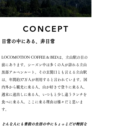
CONCEPT
日常の中にある、非日常
LOCOMOTION COFFEE & BEDは、立山駅の目の
前にあります。
シーズン中は多くの人が訪れる立山
黒部アルペンルート。
その玄関口とも言える立山駅
は、年間約37万人が利用すると言われています。
国
内外から観光に来る人、山が好きで登りに来る人、
週末に遠出しに来る人、いつもと少し違うランチを
食べに来る人。ここに来る理由は様々だと思いま
す。
どんな人にも普段の生活の中にちょっとだけ特別な