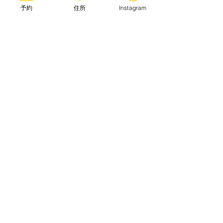
予約
住所
Instagram
当店は立山駅のロータリー内にあります。
カーナビや地図アプリで目的地を設定する際は、
「立山駅」としていただくと
当店までの順路が表示されます。
周囲には、県営の無料駐車場がございます。
アクセスに関する詳細は、
立山黒部アルペンルートHP
をご覧ください。
​※外部リンクに移動します。